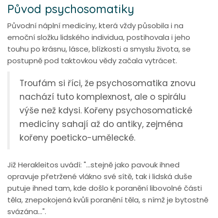
Původ psychosomatiky
Původní náplní medicíny, která vždy působila i na
emoční složku lidského individua, postihovala i jeho
touhu po krásnu, lásce, blízkosti a smyslu života, se
postupně pod taktovkou vědy začala vytrácet.
Troufám si říci, že psychosomatika znovu
nachází tuto komplexnost, ale o spirálu
výše než kdysi. Kořeny psychosomatické
medicíny sahají až do antiky, zejména
kořeny poeticko-umělecké.
Již Herakleitos uvádí: "...stejně jako pavouk ihned
opravuje přetržené vlákno své sítě, tak i lidská duše
putuje ihned tam, kde došlo k poranění libovolné části
těla, znepokojená kvůli poranění těla, s nímž je bytostně
svázána...".