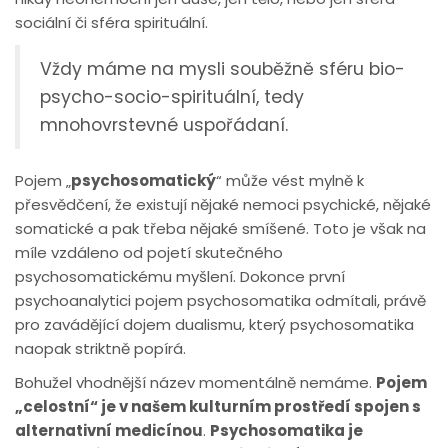
sociální či sféra spirituální.
Vždy máme na mysli souběžně sféru bio-
psycho-socio-spirituální, tedy
mnohovrstevné uspořádaní.
Pojem „
psychosomatický
“ může vést mylně k
přesvědčení, že existují nějaké nemoci psychické, nějaké
somatické a pak třeba nějaké smíšené. Toto je však na
míle vzdáleno od pojetí skutečného
psychosomatickému myšlení. Dokonce první
psychoanalytici pojem psychosomatika odmítali, právě
pro zavádějící dojem dualismu, který psychosomatika
naopak striktně popírá.
Bohužel vhodnější název momentálně nemáme.
Pojem
„celostní“ je v našem kulturním prostředí spojen s
alternativní medicínou
.
Psychosomatika je