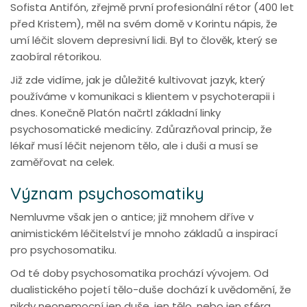
Sofista Antifón, zřejmě první profesionální rétor (400 let
před Kristem), měl na svém domě v Korintu nápis, že
umí léčit slovem depresivní lidi. Byl to člověk, který se
zaobíral rétorikou.
Již zde vidíme, jak je důležité kultivovat jazyk, který
používáme v komunikaci s klientem v psychoterapii i
dnes. Konečně Platón načrtl základní linky
psychosomatické medicíny. Zdůrazňoval princip, že
lékař musí léčit nejenom tělo, ale i duši a musí se
zaměřovat na celek.
Význam psychosomatiky
Nemluvme však jen o antice; již mnohem dříve v
animistickém léčitelství je mnoho základů a inspirací
pro psychosomatiku.
Od té doby psychosomatika prochází vývojem. Od
dualistického pojetí tělo-duše dochází k uvědomění, že
nikdy neonemocní jen duše, jen tělo, nebo jen sféra