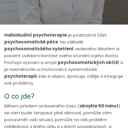
Individuální psychoterapie
je podstatná část
psychosomatické péče
. Na základě
psychosomatického vyšetření
vedeného lékařem si
pacient uvědomí kontext svého stonání a jeho života.
Pochopí význam a smysl
psychosomatických obtíží
a
je nasměrován a motivován k systematické
psychoterapii
, kde si objeví, zpracuje, odžije a integruje
své problémy.
O co jde?
Během předem smluveného času (
obvykle 50 minut
)
se vám bude terapeut plně věnovat, pomůže vám
porozumět vaší situaci, pomůže na váš problém
nahlédnout z jiného úhlu a v jiných souvislostech a