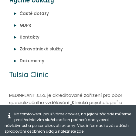
Rychlé odkazy
Časté dotazy
GDPR
Kontakty
Zdravotnické služby
Dokumenty
Tulsia Clinic
MEDINPLANT s.r.o. je akreditované zařízení pro obor
specializačního vzdělávání „Klinická psychologie" a
„Psycholog ve zdravotnictví - Psychoterapie".
Na tomto webu používáme cookies, na jejichž základě můžeme
prostřednictvím služeb našich partnerů analyzovat
návštěvnost a personalizovat reklamy. Více informací o zásadách
zpracování osobních údajů naleznete
zde
.