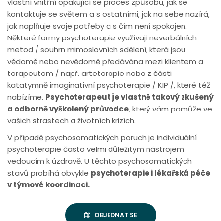
vlastní vnitřní opakující se proces způsobu, jak se
kontaktuje se světem a s ostatními, jak na sebe nazírá,
jak naplňuje svoje potřeby a s čím není spokojen.
Některé formy psychoterapie využívají neverbálních
metod / souhrn mimoslovních sdělení, která jsou
vědomě nebo nevědomě předávána mezi klientem a
terapeutem / např. arteterapie nebo z části
katatymně imaginativní psychoterapie / KIP /, které též
nabízíme.
Psychoterapeut je vlastně takový zkušený
a odborně vyškolený průvodce
, který vám pomůže ve
vašich strastech a životních krizích.
V případě psychosomatických poruch je individuální
psychoterapie často velmi důležitým nástrojem
vedoucím k úzdravě. U těchto psychosomatických
stavů probíhá obvykle
psychoterapie i lékařská péče
v týmové koordinaci.
OBJEDNAT SE