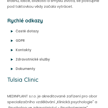
krásnu, lásce, blízkosti a smyslu života, se postupně
pod taktovkou vědy začala vytrácet.
Rychlé odkazy
Časté dotazy
GDPR
Kontakty
Zdravotnické služby
Dokumenty
Tulsia Clinic
MEDINPLANT s.r.o. je akreditované zařízení pro obor
specializačního vzdělávání „Klinická psychologie" a
„Psycholog ve zdravotnictví - Psychoterapie".