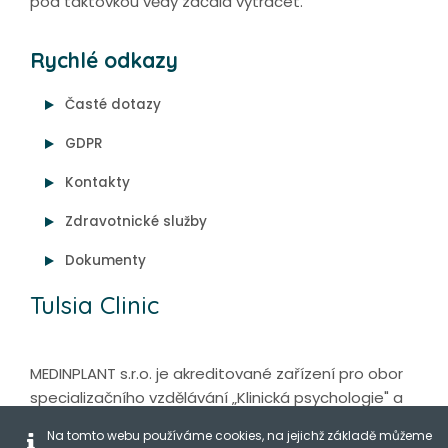
pod taktovkou vědy začala vytrácet.
Rychlé odkazy
Časté dotazy
GDPR
Kontakty
Zdravotnické služby
Dokumenty
Tulsia Clinic
MEDINPLANT s.r.o. je akreditované zařízení pro obor
specializačního vzdělávání „Klinická psychologie" a
„Psycholog ve zdravotnictví - Psychoterapie".
Na tomto webu používáme cookies, na jejichž základě můžeme