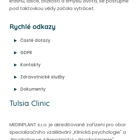
krásnu, lásce, blízkosti a smyslu života, se postupně
pod taktovkou vědy začala vytrácet.
Rychlé odkazy
Časté dotazy
GDPR
Kontakty
Zdravotnické služby
Dokumenty
Tulsia Clinic
MEDINPLANT s.r.o. je akreditované zařízení pro obor
specializačního vzdělávání „Klinická psychologie" a
„Psycholog ve zdravotnictví - Psychoterapie".