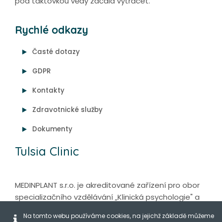
pod taktovkou vědy začala vytrácet.
Rychlé odkazy
Časté dotazy
GDPR
Kontakty
Zdravotnické služby
Dokumenty
Tulsia Clinic
MEDINPLANT s.r.o. je akreditované zařízení pro obor
specializačního vzdělávání „Klinická psychologie" a
„Psycholog ve zdravotnictví - Psychoterapie".
Na tomto webu používáme cookies, na jejichž základě můžeme